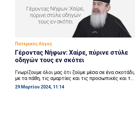
Πατερικός Λόγος
Γέροντας Νήφων: Χαίρε, πύρινε στύλε
οδηγών τους εν σκότει
Γνωρίζουμε όλοι μας ότι ζούμε μέσα σε ένα σκοτάδι,
με τα πάθη, τις αμαρτίες και τις προσωπικές και τις
εθνικές και τις παγκόσμιες, κατά το δη λεγόμενον
29 Μαρτίου 2024, 11:14
εφτάσαμε στον πάτο. Δεν ξέρω αν έχει πιο κάτω.
Ακόμα και στις γιορτές τις καρναβαλικές, βασιλεύει
εκεί ο διάβολος, αλλά αυτό αδελφοί μου υπήρχε
πάντοτε. Και στις ειδωλολατρικές […]