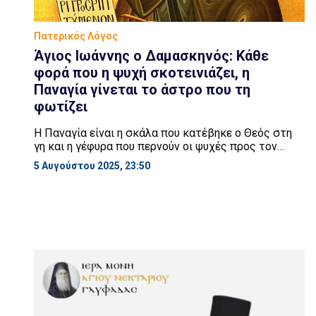
Πατερικός Λόγος
Άγιος Ιωάννης ο Δαμασκηνός: Κάθε
φορά που η ψυχή σκοτεινιάζει, η
Παναγία γίνεται το άστρο που τη
φωτίζει
Η Παναγία είναι η σκάλα που κατέβηκε ο Θεός στη
γη και η γέφυρα που περνούν οι ψυχές προς τον
Ουρανό. Σε κάθε στεναγμό μας, Εκείνη σκύβει
5 Αυγούστου 2025, 23:50
πρώτη. Σε κάθε δάκρυ μας, Εκείνη παρακαλεί πριν
από εμάς. Και κάθε φορά που η ψυχή σκοτεινιάζει, η
Παναγία γίνεται το άστρο που τη φωτίζει. Άγιος
Ιωάννης ο […]