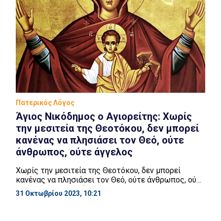
Πατερικός Λόγος
Άγιος Νικόδημος ο Αγιορείτης: Χωρίς
την μεσιτεία της Θεοτόκου, δεν μπορεί
κανένας να πλησιάσει τον Θεό, ούτε
άνθρωπος, ούτε άγγελος
Χωρίς την μεσιτεία της Θεοτόκου, δεν μπορεί
κανένας να πλησιάσει τον Θεό, ούτε άνθρωπος, ούτε
άγγελος, διότι αυτή μόνη βρίσκεται στο σημείο
31 Οκτωβρίου 2023, 10:21
μεταξύ της Ακτίστου Αγίας Τριάδος και της κτιστής
φύσεως των αγγελικών δυνάμεων. Διότι μόνο αυτή
είναι, «Θεός» άμεσος, μετά τον Θεό και έχει τα