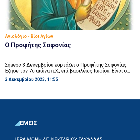
Αγιολόγιο - Βίοι Αγίων
Ο Προφήτης Σοφονίας
Σήμερα 3 Δεκεμβρίου εορτάζει ο Προφήτης Σοφονίας.
Έζησε τον 7ο αιώνα π.Χ., επί βασιλέως Ιωσίου. Είναι ο
ένατος από τους μικρούς λεγόμενους προφήτες και
3 Δεκεμβρίου 2023, 11:55
καταγόταν από τη φυλή του Συμεών η κατ’ άλλους του
Λευί. Το όνομά του σημαίνει «ο Γιάχβε κρύπτει», δηλαδή
περιφρουρεί, προστατεύει. Το προφητικό του βιβλίο
διαιρείται σε τρία μικρά κεφάλαια. Στο […]
ΕΜΕΙΣ
ΙΕΡΑ ΜΟΝΗ ΑΓ. ΝΕΚΤΑΡΙΟΥ ΓΛΥΦΑΔΑΣ