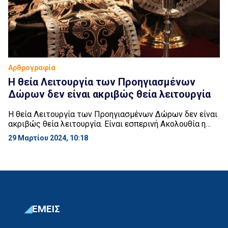
Αρθρογραφία
Η θεία Λειτουργία των Προηγιασμένων
Δώρων δεν είναι ακριβώς θεία λειτουργία
Η θεία Λειτουργία των Προηγιασμένων Δώρων δεν είναι
ακριβώς θεία λειτουργία. Είναι εσπερινή Ακολουθία η
οποία απολήγει στη θεία Κοινωνία του Σώματος και του
29 Μαρτίου 2024, 10:18
Αίματος του Χριστού,τα οποία, απο την προηγούμενη
θεία Λειτουργία, φυλάσσονται στο επί της Αγίας
Τραπέζης, Άγιο Αρτοφόριο. Καθ’ όλο τον χρόνο,
ιδιαιτέρως όμως σε περιόδους νηστείας, (όπως η Αγία
και Μεγάλη […]
ΕΜΕΙΣ