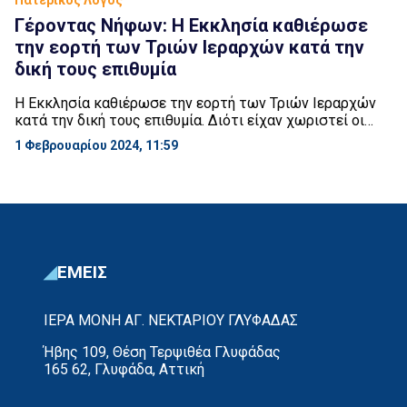
Πατερικός Λόγος
Γέροντας Νήφων: Η Εκκλησία καθιέρωσε
την εορτή των Τριών Ιεραρχών κατά την
δική τους επιθυμία
Η Εκκλησία καθιέρωσε την εορτή των Τριών Ιεραρχών
κατά την δική τους επιθυμία. Διότι είχαν χωριστεί οι
χριστιανοί της Κωνσταντινουπόλεως. Δεν χωρίστηκαν
1 Φεβρουαρίου 2024, 11:59
σε ΠΑΟΚτζήδες και ΑΕΚτζήδες και Ολυμπιακούς ή σε
διάφορα κόμματα, της Νέας Δημοκρατίας, του ΠΑΣΟΚ
κτλ. Αλλά η διαφωνία τους ήταν για τους Αγίους, ακούτε
με τι ασχολιόντουσαν παλαιά οι άνθρωποι; Άλλοι
αγαπούσαν […]
ΕΜΕΙΣ
ΙΕΡΑ ΜΟΝΗ ΑΓ. ΝΕΚΤΑΡΙΟΥ ΓΛΥΦΑΔΑΣ
Ήβης 109, Θέση Τερψιθέα Γλυφάδας
165 62, Γλυφάδα, Αττική