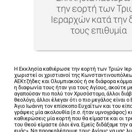
Η Εκκλησία καθιέρωσε την εορτή των Τριών Ιερα
χωριστεί οι χριστιανοί της Κωνσταντινουπόλε
ΑΕΚτζήδες και Ολυμπιακούς ή σε διάφορα κόμμα
η διαφωνία τους ήταν για τους Αγίους, ακούτε μ
αγαπούσαν πιο πολύ τον Χρυσόστομο, άλλοι διάβ
θεολόγο, άλλοι έλεγαν ότι ο πιο μεγάλος είναι ο
Άγιο Ιωάννη τον επίσκοπο Ευχαΐτων και του είπα
γράψεις μία ακολουθία (σ.σ. ήταν υμνογράφος) κα
καθιερώσεις μία εορτή που θα είμαστε και οι τρ
του Θεού είμαστε όλοι ένα. Εμείς διδάξαμε την α
εμάς». Να παρακαλέσουμε τους Αγίους να μας λυ