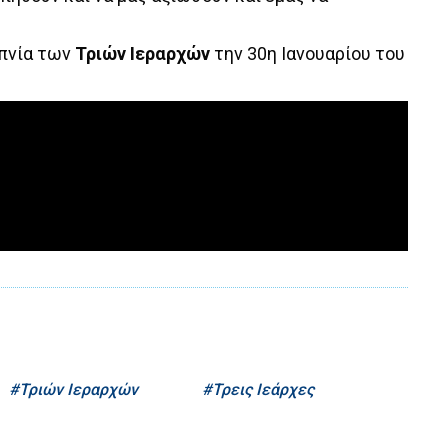
υπνία των
Τριών Ιεραρχών
την 30η Ιανουαρίου του
Τριών Ιεραρχών
Τρεις Ιεάρχες