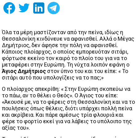
Όλα τα μέρη μαστίζονταν από την πείνα, ιδίως η
Θεσσαλονίκη κινδύνευε να αφανισθεί. Αλλά ο Μέγας
Δημήτριος, δεν άφησε την πόλη να αφανισθεί.
Κάποιος πλοίαρχος, ο οποίος εμπορευόταν σιτάρι,
φόρτωσε εκείνο τον καιρό το πλοίο του για να το
μεταφέρει στην Ευρώπη. Τη νύχτα λοιπόν εφάνη ο
Άγιος Δημήτριος
στον ύπνο του και του είπε: « Το
σιτάρι αυτό που υπολογίζεις να το πας;»
Ο πλοίαρχος απεκρίθη: « Στην Ευρώπη σκοπεύω να
το πάω, αν το θέλει ο Θεός». Ο Άγιος του είπε:
«Άκουσέ με, να το φέρεις στη Θεσσαλονίκη και να το
πουλήσεις όπως θέλεις, διότι υπάρχει πολλή πείνα
και ακρίβεια. Και πάρε αμέσως τρία φλουριά και
φέρε το φορτίο εκεί για να λάβεις το υπόλοιπο της
αξίας του».