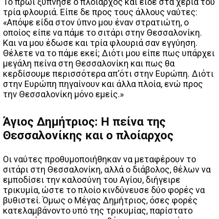
Το πρωί ξύπνησε ο πλοίαρχος και είδε στα χέρια του
τρία φλουριά. Είπε δε προς τους άλλους ναύτες:
«Απόψε είδα στον ύπνο μου έναν στρατιώτη, ο
οποίος είπε να πάμε το σιτάρι στην Θεσσαλονίκη.
Και να μου έδωσε και τρία φλουριά σαν εγγύηση.
Θέλετε να το πάμε εκεί; Διότι μου είπε πως υπάρχει
μεγάλη πείνα στη Θεσσαλονίκη και πως θα
κερδίσουμε περισσότερα απ’ότι στην Ευρώπη. Διότι
στην Ευρώπη πηγαίνουν και άλλα πλοία, ενώ προς
την Θεσσαλονίκη μόνο εμείς.»
Άγιος Δημήτριος: Η πείνα της
Θεσσαλονίκης και ο πλοίαρχος
Οι ναύτες προθυμοποιήθηκαν να μεταφέρουν το
σιτάρι στη Θεσσαλονίκη, αλλά ο διάβολος, θέλων να
εμποδίσει την καλοσύνη του Αγίου, διήγειρε
τρικυμία, ώστε το πλοίο κινδύνευσε δύο φορές να
βυθιστεί. Όμως ο Μέγας Δημήτριος, όσες φορές
κατελαμβάνοντο υπό της τρικυμίας, παρίστατο