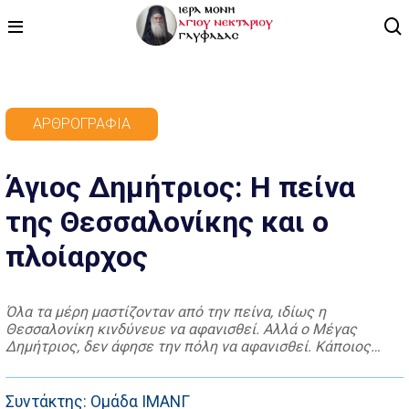
ΑΡΧΙΚΗ
ΑΡΘΡΟΓΡΑΦΊΑ
ΠΡΟΓΡΑΜΜΑ
Άγιος Δημήτριος: Η πείνα
ΒΙΝΤΕΟ
της Θεσσαλονίκης και ο
ΑΡΘΡΟΓΡΑΦΙΑ
πλοίαρχος
ΑΓΙΟΛΟΓΙΟ - ΒΙΟΙ ΑΓΙΩΝ
ΕΠΙΚΟΙΝΩΝΙΑ
Όλα τα μέρη μαστίζονταν από την πείνα, ιδίως η
Θεσσαλονίκη κινδύνευε να αφανισθεί. Αλλά ο Μέγας
Δημήτριος, δεν άφησε την πόλη να αφανισθεί. Κάποιος
πλοίαρχος, ο οποίος εμπορευόταν σιτάρι, φόρτωσε εκείνο
τον καιρό το πλοίο του για να το μεταφέρει στην Ευρώπη.
Τη νύχτα λοιπόν εφάνη ο Άγιος Δημήτριος στον ύπνο του
Συντάκτης: Ομάδα ΙΜΑΝΓ