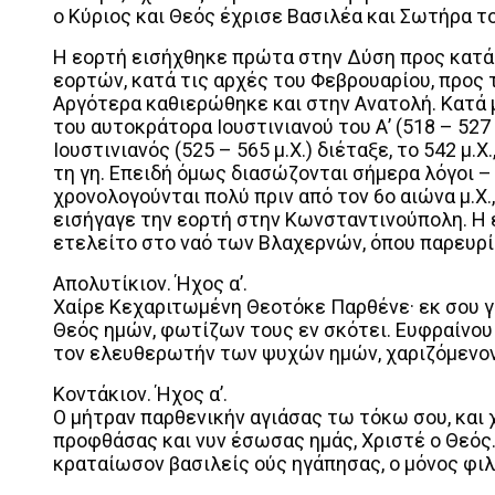
ο Κύριος και Θεός έχρισε Βασιλέα και Σωτήρα τ
Η εορτή εισήχθηκε πρώτα στην Δύση προς κατ
εορτών, κατά τις αρχές του Φεβρουαρίου, προς 
Αργότερα καθιερώθηκε και στην Ανατολή. Κατά 
του αυτοκράτορα Ιουστινιανού του Α’ (518 – 527 
Ιουστινιανός (525 – 565 μ.Χ.) διέταξε, το 542 μ
τη γη. Επειδή όμως διασώζονται σήμερα λόγοι –
χρονολογούνται πολύ πριν από τον 6ο αιώνα μ.Χ.
εισήγαγε την εορτή στην Κωνσταντινούπολη. Η
ετελείτο στο ναό των Βλαχερνών, όπου παρευρίσ
Απολυτίκιον. Ήχος α’.
Χαίρε Κεχαριτωμένη Θεοτόκε Παρθένε· εκ σου γα
Θεός ημών, φωτίζων τους εν σκότει. Ευφραίνου 
τον ελευθερωτήν των ψυχών ημών, χαριζόμενον 
Κοντάκιον. Ήχος α’.
Ο μήτραν παρθενικήν αγιάσας τω τόκω σου, και
προφθάσας και νυν έσωσας ημάς, Χριστέ ο Θεός. 
κραταίωσον βασιλείς ούς ηγάπησας, ο μόνος φι