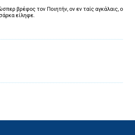
σπερ βρέφος τον Ποιητήν, ον εν ταίς αγκάλαις, ο
σάρκα είληφε.