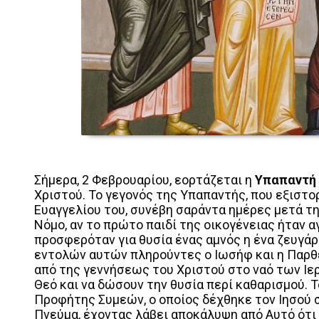
Σήμερα, 2 Φεβρουαρίου, εορτάζεται η
Υπαπαντή
Χριστού. Το γεγονός της Υπαπαντής, που εξιστο
Ευαγγελίου του, συνέβη σαράντα ημέρες μετά τ
Νόμο, αν το πρώτο παιδί της οικογένειας ήταν 
προσφερόταν για θυσία ένας αμνός η ένα ζευγάρι
εντολών αυτών πληρούντες ο Ιωσήφ και η Παρθ
από της γεννήσεως του Χριστού στο ναό των Ιε
Θεό και να δώσουν την θυσία περί καθαρισμού. 
Προφήτης Συμεών, ο οποίος δέχθηκε τον Ιησού 
Πνεύμα, έχοντας λάβει αποκάλυψη από Αυτό ότι 