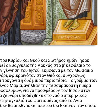
του Κυρίου και Θεού και Σωτήρος ημών Ιησού
ρεί ο Ευαγγελιστής Λουκάς στο β’ κεφάλαιο το
ην γέννηση του Ιησού. Σύμφωνα με τον Μωσαικό
αγόρι, αφιερωνόταν στον Θεό και συγχρόνως
 τρυγόνια η δυό μικρά περιστέρια. Το γράμμα των
ένος Μαρία, ανήλθαν την τεσσαρακοστή ημέρα
ροσολύμων, για να προσφέρουν τον Ιησού στον
Το ζευγάρι υποδέχθηκε στο ναό ο υπερήλικας
στην αγκαλιά του φωτισμένος από το Άγιο
δεν θα απέθνησκε πρωτού δεί Εκείνον, τον οποίο