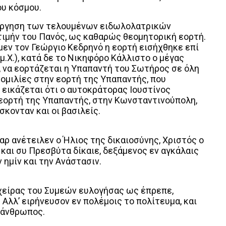
ου κόσμου.
άργηση των τελουμένων ειδωλολατρικών
τιμήν του Πανός, ως καθαρώς θεομητορική εορτή.
μεν τον Γεώργιο Κεδρηνό η εορτή εισήχθηκε επί
μ.Χ.), κατά δε το Νικηφόρο Κάλλιστο ο μέγας
.Χ., να εορτάζεται η Υπαπαντή του Σωτήρος σε όλη
 ομιλίες στην εορτή της Υπαπαντής, που
, εικάζεται ότι ο αυτοκράτορας Ιουστίνος
 εορτή της Υπαπαντής, στην Κωνσταντινούπολη,
κονταν και οι βασιλείς.
ρ ανέτειλεν ο Ήλιος της δικαιοσύνης, Χριστός ο
και συ Πρεσβύτα δίκαιε, δεξάμενος εν αγκάλαις
ημίν και την Ανάστασιν.
 χείρας του Συμεών ευλογήσας ως έπρεπε,
Αλλ’ ειρήνευσον εν πολέμοις το πολίτευμα, και
λάνθρωπος.