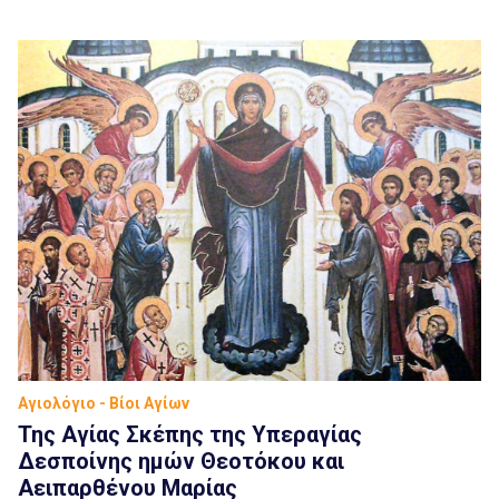
πίσω, γιατί έχετε οικογένεια και παιδιά και αφήστε εμάς
μπροστά»… Εσείς λέτε πως δυσκολεύεστε και δεν
θέλετε να πάτε να υπηρετήσετε!… Προσπαθούσα […]
Αγιολόγιο - Βίοι Αγίων
Της Αγίας Σκέπης της Υπεραγίας
Δεσποίνης ημών Θεοτόκου και
Αειπαρθένου Μαρίας