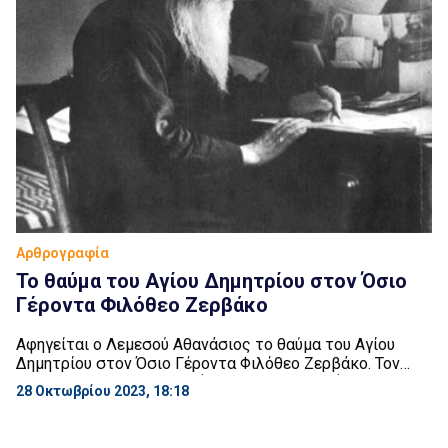
Αρθρογραφία
Το θαύμα του Αγίου Δημητρίου στον Όσιο
Γέροντα Φιλόθεο Ζερβάκο
Αφηγείται ο Λεμεσού Αθανάσιος το θαύμα του Αγίου
Δημητρίου στον Όσιο Γέροντα Φιλόθεο Ζερβάκο. Τον
Οκτώβριο του 1978 ενώ ήμουν τότε φοιτητής
28 Οκτωβρίου 2023, 18:18
επισκέφτηκα το Γέροντα Φιλόθεο Ζερβάκο στη νήσο
Πάρο, στη Μονή της Λογγοβάρδας εκεί όπου ο Γέροντας
Φιλόθεος ήταν για πολλά χρόνια Ηγούμενος. Μιλήσαμε