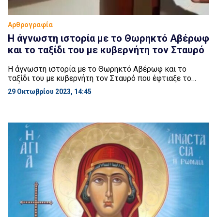
Αρθρογραφία
H άγνωστη ιστορία με το Θωρηκτό Αβέρωφ
και το ταξίδι του με κυβερνήτη τον Σταυρό
H άγνωστη ιστορία με το Θωρηκτό Αβέρωφ και το
ταξίδι του με κυβερνήτη τον Σταυρό που έφτιαξε το
πλήρωμά του και πώς ανάγκασε όλον το συμμαχικό
29 Οκτωβρίου 2023, 14:45
στόλο να το υποδεχθεί με τις μεγαλύτερες ναυτικές
τιμές. Οι εντολές ήταν να αυτοβυθιστεί, όμως το
πλήρωμα του Αβέρωφ κατασκεύασε έναν μεταλλικό
σταυρό τον οποίο έθεσε στη θέση του […]