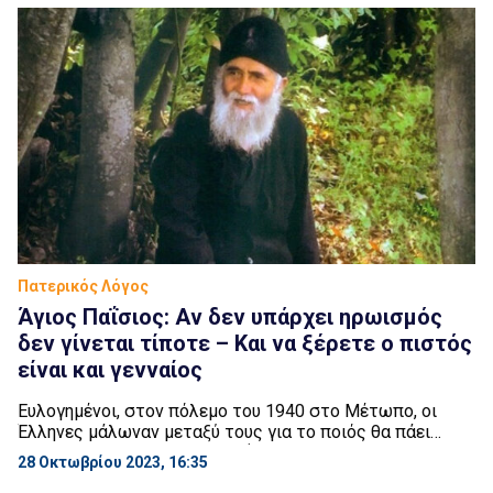
πάρα πολλές ώρες και είχα εξομολογηθεί κοντά του.
Μου διηγήθηκε […]
Πατερικός Λόγος
Άγιος Παΐσιος: Αν δεν υπάρχει ηρωισμός
δεν γίνεται τίποτε – Και να ξέρετε ο πιστός
είναι και γενναίος
Ευλογημένοι, στον πόλεμο του 1940 στο Μέτωπο, οι
Έλληνες μάλωναν μεταξύ τους για το ποιός θα πάει
μπροστά στην Πρώτη Γραμμή. Οι νέοι τότε τραβούσαν
28 Οκτωβρίου 2023, 16:35
τους μεσήλικες πίσω και τους έλεγαν: «Πηγαίνετε εσείς