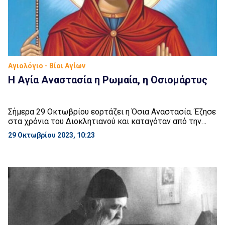
Αγιολόγιο - Βίοι Αγίων
Η Αγία Αναστασία η Ρωμαία, η Οσιομάρτυς
Σήμερα 29 Οκτωβρίου εορτάζει η Όσια Αναστασία. Έζησε
στα χρόνια του Διοκλητιανού και καταγόταν από την
Ρώμη. Όταν πέθαναν οι πλούσιοι γονείς της, διαμοίρασε
29 Οκτωβρίου 2023, 10:23
την περιουσία που κληρονόμησε στους φτωχούς και
αποσύρθηκε σε μοναστήρι. Όταν την συνέλαβε ο
ηγεμόνας Πρόβος, υπενθύμισε στην Αναστασία την
ανθηρή νεότητά της, για την οποία θα έπρεπε να αρνηθεί
τον […]