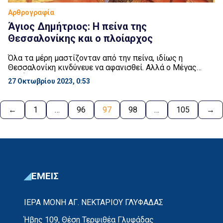
Αρθρογραφία
Άγιος Δημήτριος: Η πείνα της
Θεσσαλονίκης και ο πλοίαρχος
Όλα τα μέρη μαστίζονταν από την πείνα, ιδίως η
Θεσσαλονίκη κινδύνευε να αφανισθεί. Αλλά ο Μέγας
Δημήτριος, δεν άφησε την πόλη να αφανισθεί. Κάποιος
27 Οκτωβρίου 2023, 0:53
πλοίαρχος, ο οποίος εμπορευόταν σιτάρι, φόρτωσε
εκείνο τον καιρό το πλοίο του για να το μεταφέρει στην
Ευρώπη. Τη νύχτα λοιπόν εφάνη ο Άγιος Δημήτριος στον
←
1
…
96
97
98
…
105
→
ύπνο του και του είπε: […]
ΕΜΕΙΣ
ΙΕΡΑ ΜΟΝΗ ΑΓ. ΝΕΚΤΑΡΙΟΥ ΓΛΥΦΑΔΑΣ
Ήβης 109, Θέση Τερψιθέα Γλυφάδας