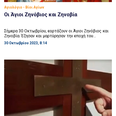
Αγιολόγιο - Βίοι Αγίων
Οι Άγιοι Ζηνόβιος και Ζηνοβία
Σήμερα 30 Οκτωβρίου, εορτάζουν οι Άγιοι Ζηνόβιος και
Ζηνοβία. Έζησαν και μαρτύρησαν την εποχή του
Διοκλητιανού. Τα δύο αδέρφια κατάγονταν από τις Αίγες
30 Οκτωβρίου 2023, 8:14
της Κιλικίας και προέρχονταν από οικογένεια πλούσια
και ευσεβή. Ο Ζηνόβιος ήταν ιατρός και εξασκούσε την
επιστήμη του αφιλοκερδώς. Τα δύο αδέρφια ασκούσαν
μεγάλο φιλανθρωπικό έργο και αυτό προκάλεσε την
οργή των […]