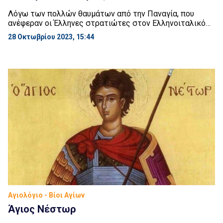
Λόγω των πολλών θαυμάτων από την Παναγία, που
ανέφεραν οι Έλληνες στρατιώτες στον Ελληνοιταλικό
πόλεμο το 1940, η Ιερά Συνοδός της Εκκλησίας της
28 Οκτωβρίου 2023, 15:44
Ελλάδος με απόφασή της το 1952, καθιέρωσε να
εορτάζεται η Άγια Σκέπη της Θεοτόκου αντί για την 1η
Οκτωβρίου, στις 28 Οκτωβρίου. «Τη αύτη ημέρα την
ανάμνησιν ποιούμεθα της Αγίας Σκέπης της […]
Αγιολόγιο - Βίοι Αγίων
Άγιος Νέστωρ