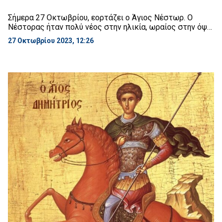
Σήμερα 27 Οκτωβρίου, εορτάζει ο Άγιος Νέστωρ. Ο
Νέστορας ήταν πολύ νέος στην ηλικία, ωραίος στην όψη
και γνώριμος του Αγίου και ενδόξου Δημητρίου. Ο
27 Οκτωβρίου 2023, 12:26
Νέστορας, λοιπόν, βλέποντας ότι ο αυτοκράτωρ
Διοκλητιανός χαιρόταν για τις νίκες κάποιου
σωματώδους βαρβάρου, ονομαζόμενου Λυαίου, μίσησε
την υπερηφάνεια του. Βλέποντας όμως και τα θαύματα
του Αγίου Δημητρίου, πήρε θάρρος. […]