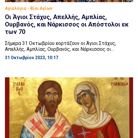
Αγιολόγιο - Βίοι Αγίων
Οι Άγιοι Στάχυς, Απελλής, Αμπλίας,
Ουρβανός, και Νάρκισσος οι Απόστολοι εκ
των 70
Σήμερα 31 Οκτωβρίου εορτάζουν οι Άγιοι Στάχυς,
Απελλής, Αμπλίας, Ουρβανός, και Νάρκισσος οι
Απόστολοι εκ των 70. Και οι πέντε άνηκαν στους
31 Οκτωβρίου 2023, 10:17
εβδομήκοντα Αποστόλους του Κυρίου. Και όλοι τους
υπήρξαν «Χριστού ευωδία τω Θεώ εν τοις σωζομένοις».
Δηλαδή ευωδία Χριστού, ευχάριστη στο Θεό, και ευωδία
μεταξύ των σωζόμενων που άκουγαν απ’ αυτούς το
σωτήριο μήνυμα […]