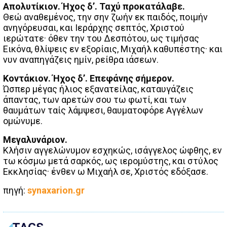
Απολυτίκιον. Ήχος δ’. Ταχύ προκατάλαβε.
Θεώ αναθεμένος, την σην ζωήν εκ παιδός, ποιμήν
ανηγόρευσαι, και Ιεράρχης σεπτός, Χριστού
ιερώτατε· όθεν την του Δεσπότου, ως τιμήσας
Εικόνα, θλίψεις εν εξορίαις, Μιχαήλ καθυπέστης· και
νυν αναπηγάζεις ημίν, ρείθρα ιάσεων.
Κοντάκιον. Ήχος δ’. Επεφάνης σήμερον.
Ώσπερ μέγας ήλιος εξανατείλας, καταυγάζεις
άπαντας, των αρετών σου τω φωτί, και των
θαυμάτων ταίς λάμψεσι, θαυματοφόρε Αγγέλων
ομώνυμε.
Μεγαλυνάριον.
Κλήσιν αγγελώνυμον εσχηκώς, ισάγγελος ώφθης, εν
τω κόσμω μετά σαρκός, ως ιερομύστης, και στύλος
Εκκλησίας· ένθεν ω Μιχαήλ σε, Χριστός εδόξασε.
πηγή:
synaxarion.gr