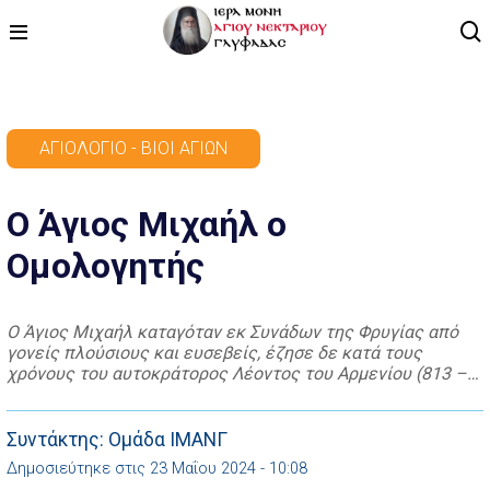
ΑΡΧΙΚΗ
ΑΓΙΟΛΌΓΙΟ - ΒΊΟΙ ΑΓΊΩΝ
ΠΡΟΓΡΑΜΜΑ
Ο Άγιος Μιχαήλ ο
ΒΙΝΤΕΟ
Ομολογητής
ΑΡΘΡΟΓΡΑΦΙΑ
ΑΓΙΟΛΟΓΙΟ - ΒΙΟΙ ΑΓΙΩΝ
Ο Άγιος Μιχαήλ καταγόταν εκ Συνάδων της Φρυγίας από
γονείς πλούσιους και ευσεβείς, έζησε δε κατά τους
ΕΠΙΚΟΙΝΩΝΙΑ
χρόνους του αυτοκράτορος Λέοντος του Αρμενίου (813 –
820 μ.Χ.). Από την παιδική του ηλικία είχε αφιερωθεί στον
Θεό και αφού έτυχε ευρείας και επιμελούς μορφώσεως,
συγκαταλεγόταν μεταξύ των διαπρεπών ανδρών της
Συντάκτης: Ομάδα ΙΜΑΝΓ
εποχής του. Επί Πατριάρχου Παύλου Δ’ […]
Δημοσιεύτηκε στις 23 Μαΐου 2024 - 10:08