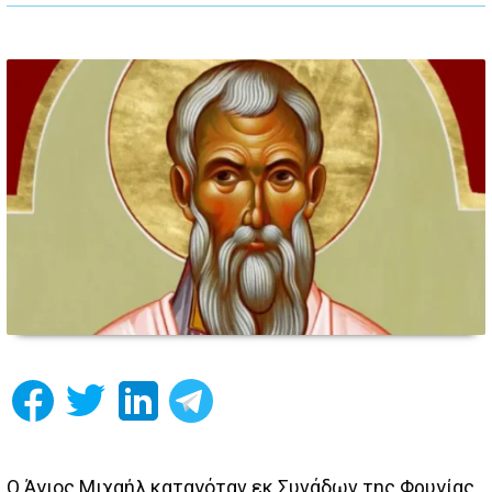
Ο Άγιος Μιχαήλ καταγόταν εκ Συνάδων της Φρυγίας