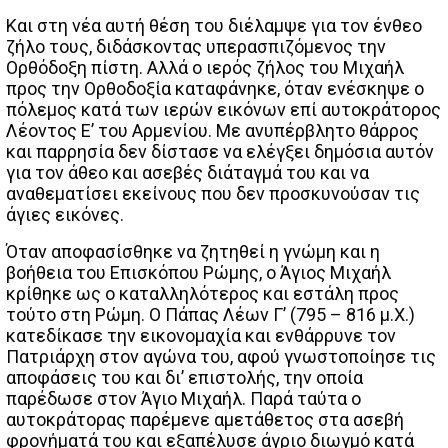
Και στη νέα αυτή θέση του διέλαμψε για τον ένθεο
ζήλο τους, διδάσκοντας υπερασπιζόμενος την
Ορθόδοξη πίστη. Αλλά ο ιερός ζήλος του Μιχαήλ
προς την Ορθοδοξία καταφάνηκε, όταν ενέσκηψε ο
πόλεμος κατά των ιερών εικόνων επί αυτοκράτορος
Λέοντος Ε’ του Αρμενίου. Με ανυπέρβλητο θάρρος
και παρρησία δεν δίστασε να ελέγξει δημόσια αυτόν
για τον άθεο και ασεβές διάταγμά του και να
αναθεματίσει εκείνους που δεν προσκυνούσαν τις
άγιες εικόνες.
Όταν αποφασίσθηκε να ζητηθεί η γνώμη και η
βοήθεια του Επισκόπου Ρώμης, ο Άγιος Μιχαήλ
κρίθηκε ως ο καταλληλότερος και εστάλη προς
τούτο στη Ρώμη. Ο Πάπας Λέων Γ’ (795 – 816 μ.Χ.)
κατεδίκασε την εικονομαχία και ενθάρρυνε τον
Πατριάρχη στον αγώνα του, αφού γνωστοποίησε τις
αποφάσεις του και δι’ επιστολής, την οποία
παρέδωσε στον Άγιο Μιχαήλ. Παρά ταύτα ο
αυτοκράτορας παρέμενε αμετάθετος στα ασεβή
φρονήματά του και εξαπέλυσε άγριο διωγμό κατά