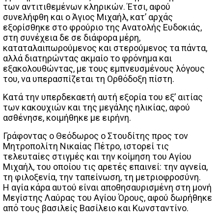
των αντιτιθεμένων κληρικών. Έτσι, αφού
συνελήφθη και ο Άγιος Μιχαήλ, κατ’ αρχάς
εξορίσθηκε στο φρούριο της Ανατολής Ευδοκιάς,
στη συνέχεια δε σε διάφορα μέρη,
καταταλαιπωρούμενος και στερούμενος τα πάντα,
αλλά διατηρώντας ακμαίο το φρόνημα και
εξακολουθώντας, με τους εμπνευσμένους λόγους
του, να υπερασπίζεται τη Ορθόδοξη πίστη.
Κατά την υπερδεκαετή αυτή εξορία του εξ’ αιτίας
των κακουχιών και της μεγάλης ηλικίας, αφού
ασθένησε, κοιμήθηκε με ειρήνη.
Γράφοντας ο Θεόδωρος ο Στουδίτης προς τον
Μητροπολίτη Νικαίας Πέτρο, ιστορεί τις
τελευταίες στιγμές και την κοίμηση του Αγίου
Μιχαήλ, του οποίου τις αρετές επαινεί: την αγνεία,
τη φιλοξενία, την ταπείνωση, τη μετριοφροσύνη.
Η αγία κάρα αυτού είναι αποθησαυρισμένη στη μονή
Μεγίστης Λαύρας του Αγίου Όρους, αφού δωρήθηκε
από τους βασιλείς Βασίλειο και Κωνσταντίνο.