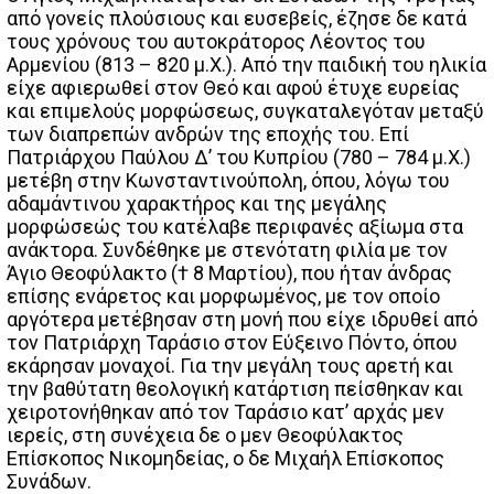
από γονείς πλούσιους και ευσεβείς, έζησε δε κατά
τους χρόνους του αυτοκράτορος Λέοντος του
Αρμενίου (813 – 820 μ.Χ.). Από την παιδική του ηλικία
είχε αφιερωθεί στον Θεό και αφού έτυχε ευρείας
και επιμελούς μορφώσεως, συγκαταλεγόταν μεταξύ
των διαπρεπών ανδρών της εποχής του. Επί
Πατριάρχου Παύλου Δ’ του Κυπρίου (780 – 784 μ.Χ.)
μετέβη στην Κωνσταντινούπολη, όπου, λόγω του
αδαμάντινου χαρακτήρος και της μεγάλης
μορφώσεώς του κατέλαβε περιφανές αξίωμα στα
ανάκτορα. Συνδέθηκε με στενότατη φιλία με τον
Άγιο Θεοφύλακτο († 8 Μαρτίου), που ήταν άνδρας
επίσης ενάρετος και μορφωμένος, με τον οποίο
αργότερα μετέβησαν στη μονή που είχε ιδρυθεί από
τον Πατριάρχη Ταράσιο στον Εύξεινο Πόντο, όπου
εκάρησαν μοναχοί. Για την μεγάλη τους αρετή και
την βαθύτατη θεολογική κατάρτιση πείσθηκαν και
χειροτονήθηκαν από τον Ταράσιο κατ’ αρχάς μεν
ιερείς, στη συνέχεια δε ο μεν Θεοφύλακτος
Επίσκοπος Νικομηδείας, ο δε Μιχαήλ Επίσκοπος
Συνάδων.