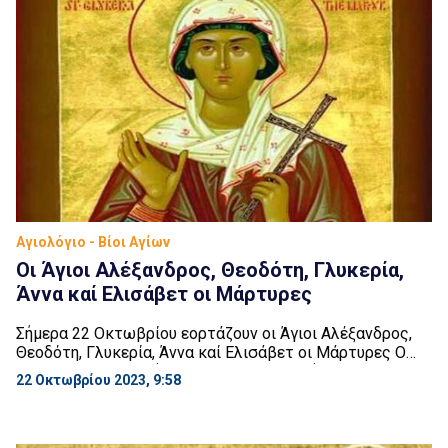
Αγιολόγιο - Βίοι Αγίων
Οι Άγιοι Αλέξανδρος, Θεοδότη, Γλυκερία,
Άννα καί Ελισάβετ οι Μάρτυρες
Σήμερα 22 Οκτωβρίου εορτάζουν οι Άγιοι Αλέξανδρος,
Θεοδότη, Γλυκερία, Άννα καί Ελισάβετ οι Μάρτυρες Ο
Άγιος Αλέξανδρος ήταν επίσκοπος και κήρυττε με
22 Οκτωβρίου 2023, 9:58
μεγάλο ζήλο το Ευαγγέλιο στα πλήθη των
ειδωλολατρών. Τα κηρύγματά του προσέλκυσαν πλήθος
ειδωλολατρών στην Χριστιανική πίστη. Το γεγονός αυτό
εξόργισε τον άρχοντα του τόπου. Έτσι λοιπόν διέταξε να