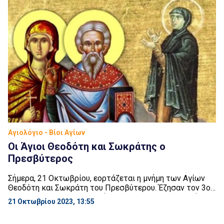
συλλάβουν τον Άγιο και […]
Αγιολόγιο - Βίοι Αγίων
Οι Άγιοι Θεοδότη και Σωκράτης ο
Πρεσβύτερος
Σήμερα, 21 Οκτωβρίου, εορτάζεται η μνήμη των Αγίων
Θεοδότη και Σωκράτη του Πρεσβύτερου. Έζησαν τον 3ο
αιώνα μ.Χ., όταν βασιλιάς ήταν ο Αλέξανδρος ο Σεβήρος,
21 Οκτωβρίου 2023, 13:55
και μαρτύρησαν στην Άγκυρα. Η Θεοδότη, από ευγενική
οικογένεια, ήταν θαρραλέα στην πίστη και όπου και αν