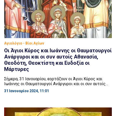
Αγιολόγιο - Βίοι Αγίων
Οι Άγιοι Κύρος και Ιωάννης οι Θαυματουργοί
Ανάργυροι και οι συν αυτοίς Αθανασία,
Θεοδότη, Θεοκτίστη και Ευδοξία οι
Μάρτυρες
Σήμερα, 31 Ιανουαρίου, εορτάζουν οι Άγιοι Κύρος και
Ιωάννης οι Θαυματουργοί Ανάργυροι και οι συν αυτοίς
Αθανασία, Θεοδότη, Θεοκτίστη και Ευδοξία οι Μάρτυρες.
31 Ιανουαρίου 2024, 11:01
Άγιοι Μάρτυρες Κύρος και Ιωάννης άθλησαν κατά την
εποχή του αυτοκράτορα Διοκλητιανού (284 – 305 μ.Χ.). Ο
Άγιος Κύρος καταγόταν από την Αλεξάνδρεια, ενώ ο
Άγιος Ιωάννης καταγόταν από την Έδεσσα της […]